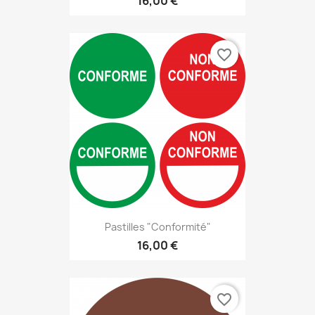
16,00 €
favorite_border
Pastilles "Conformité"
16,00 €
favorite_border