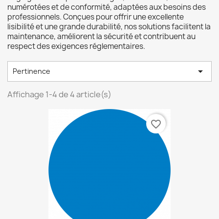
numérotées et de conformité, adaptées aux besoins des
professionnels. Conçues pour offrir une excellente
lisibilité et une grande durabilité, nos solutions facilitent la
maintenance, améliorent la sécurité et contribuent au
respect des exigences réglementaires.

Pertinence
Affichage 1-4 de 4 article(s)
favorite_border