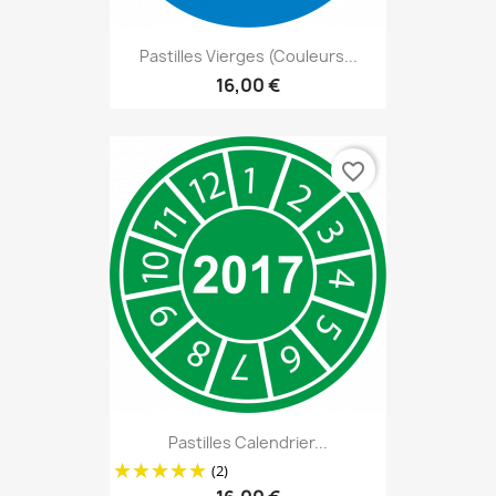
Pastilles Vierges (couleurs...
16,00 €
favorite_border
Pastilles Calendrier...
(2)