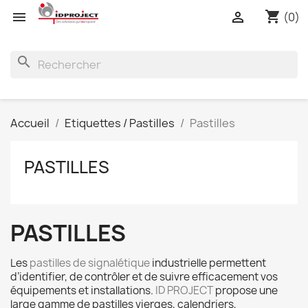
shopping_cart


(0)
search
Accueil
Etiquettes / Pastilles
Pastilles
PASTILLES
PASTILLES
Les
pastilles de signalétique
industrielle permettent
d’identifier, de contrôler et de suivre efficacement vos
équipements et installations.
ID PROJECT
propose une
large gamme de pastilles vierges, calendriers,