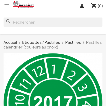
shopping_cart


(0)
search
Accueil
Etiquettes / Pastilles
Pastilles
Pastilles
calendrier (couleurs au choix)