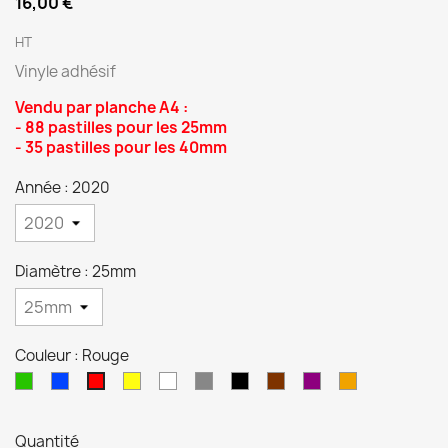
16,00 €
HT
Vinyle adhésif
Vendu par planche A4 :
(2 avis)
- 88 pastilles pour les 25mm
- 35 pastilles pour les 40mm
Année : 2020
Diamètre : 25mm
Couleur : Rouge
Vert
Bleu
Jaune
Blanc
Gris
Noir
Marron
Violet
Orange
Rouge
Quantité