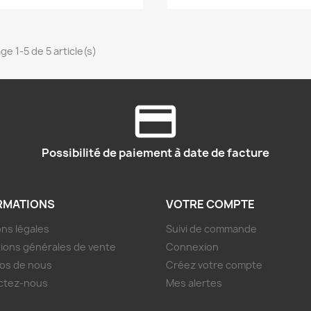
ge 1-5 de 5 article(s)
Possibilité de paiement à date de facture
RMATIONS
VOTRE COMPTE
ns légales
Suivi de commande
ions générales de vente
Connexion
os de nous
Créez votre compte
ctez-nous
Mes alertes