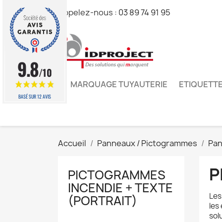
Appelez-nous :
03 89 74 91 95
9.8
/10
MARQUAGE TUYAUTERIE
ETIQUETTE
BASÉ SUR 12 AVIS
Accueil
Panneaux / Pictogrammes
Pan
P
PICTOGRAMMES
INCENDIE + TEXTE
Le
(PORTRAIT)
les
sol