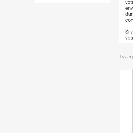
vot
env
dur
con
Si 
vot
Il y a 