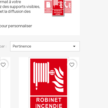
rmat à votre
z des supports visibles,
et la diffusion des
pour personnaliser

par :
Pertinence
favorite_border
favorite_border