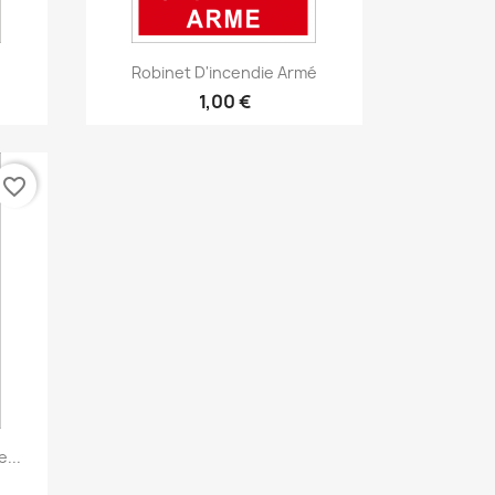
Aperçu rapide

Robinet D'incendie Armé
1,00 €
favorite_border
...