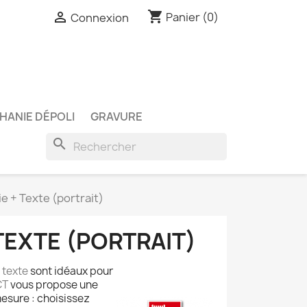
shopping_cart

Panier
(0)
Connexion
HANIE DÉPOLI
GRAVURE
search
 + Texte (portrait)
TEXTE (PORTRAIT)
 texte
sont idéaux pour
CT
vous propose une
mesure : choisissez