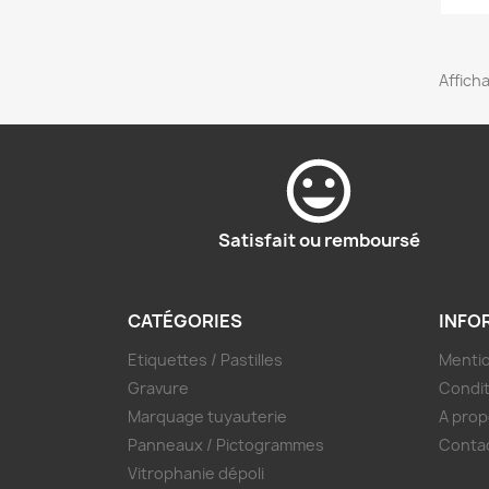
Afficha
Satisfait ou remboursé
CATÉGORIES
INFO
Etiquettes / Pastilles
Mentio
Gravure
Condit
Marquage tuyauterie
A prop
Panneaux / Pictogrammes
Conta
Vitrophanie dépoli