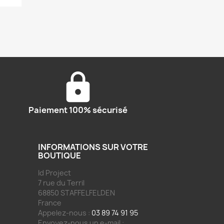
Paiement 100% sécurisé
INFORMATIONS SUR VOTRE
BOUTIQUE
Id Project
7 rue du Terril
68850 STAFFELFELDEN
France
Appelez-nous :
03 89 74 91 95
Envoyez-nous un e-mail :