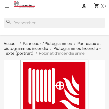
shopping_cart


(0)
search
Accueil
Panneaux / Pictogrammes
Panneaux et
pictogrammes incendie
Pictogrammes Incendie +
Texte (portrait)
Robinet d'incendie armé