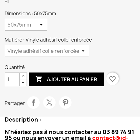
HT
Dimensions : 50x75mm
Matière : Vinyle adhésif colle renforcée
Quantité

favorite_border
AJOUTER AU PANIER
Partager
Description :
N'hésitez pas à nous contacter au
03 89 74 91
95
ou nous envoyer un email à
contact@id-