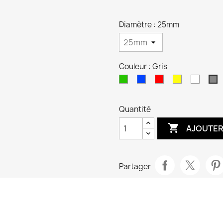
Diamètre : 25mm
Couleur : Gris
Vert
Bleu
Rouge
Jaune
Blanc
Gr
Quantité

AJOUTER
Partager