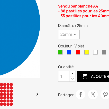
Vendu par planche A4 :
- 88 pastilles pour les 25m
- 35 pastilles pour les 40m
Diamètre : 25mm
Couleur : Violet
Vert
Bleu
Rouge
Jaune
Blanc
G
Quantité

AJOUTER

Partager