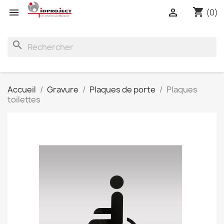
shopping_cart


(0)
search
Accueil
Gravure
Plaques de porte
Plaques
toilettes