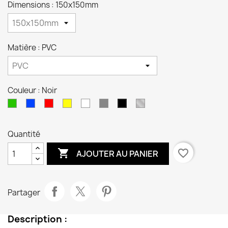
Dimensions : 150x150mm
Matière : PVC
Couleur : Noir
Vert
Bleu
Rouge
Jaune
Blanc
Gris
Couleur
Noir
matière
Quantité

favorite_border
AJOUTER AU PANIER
Partager
Description :