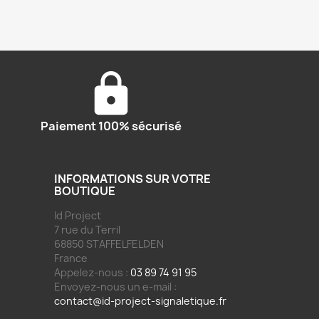
Paiement 100% sécurisé
INFORMATIONS SUR VOTRE
BOUTIQUE
Id Project
7 rue du Terril
68850 STAFFELFELDEN
France
Appelez-nous :
03 89 74 91 95
Envoyez-nous un e-mail :
contact@id-project-signaletique.fr