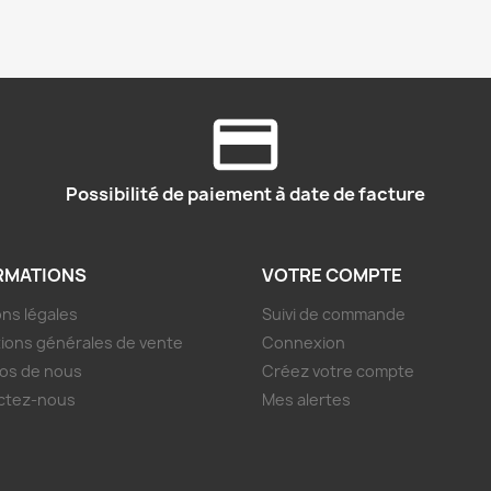
Possibilité de paiement à date de facture
RMATIONS
VOTRE COMPTE
ns légales
Suivi de commande
ions générales de vente
Connexion
os de nous
Créez votre compte
ctez-nous
Mes alertes