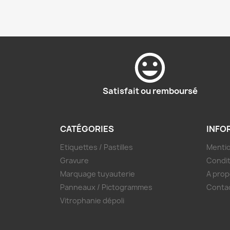
Satisfait ou remboursé
CATÉGORIES
INFO
Etiquettes / Pastilles
Mentio
Gravure
Condit
Marquage tuyauterie
A prop
Panneaux / Pictogrammes
Conta
Vitrophanie dépoli