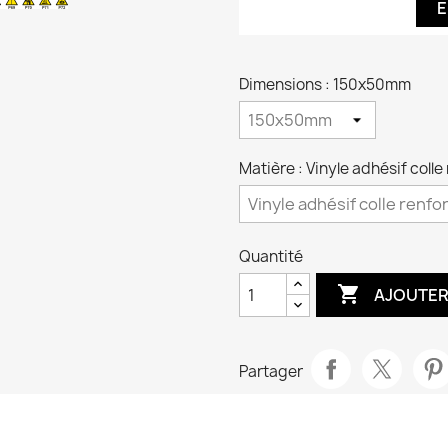
E
Dimensions : 150x50mm
Matière : Vinyle adhésif coll
Quantité

AJOUTER
Partager