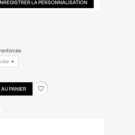
NREGISTRER LA PERSONNALISATION
e renforcée
favorite_border
 AU PANIER