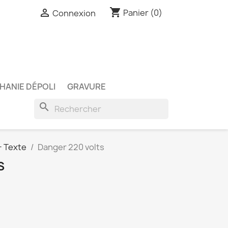
shopping_cart

Panier
(0)
Connexion
HANIE DÉPOLI
GRAVURE
search
 Texte
Danger 220 volts
S