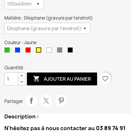
Matière : Dilophane (gravure par l'endroit)
Couleur : Jaune
Vert
Bleu
Rouge
Blanc
Gris
Noir
Jaune
Quantité

favorite_border
AJOUTER AU PANIER
Partager
Description :
N'hésitez pas à nous contacter au
03 89 74 91