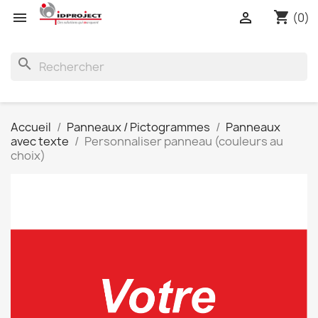
shopping_cart


(0)
search
Accueil
Panneaux / Pictogrammes
Panneaux
avec texte
Personnaliser panneau (couleurs au
choix)